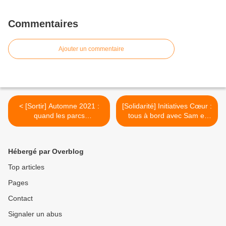
Commentaires
Ajouter un commentaire
< [Sortir] Automne 2021 :
[Solidarité] Initiatives Cœur :
quand les parcs
tous à bord avec Sam et
d'attractions jouent les
Nico pour sauver un max
prolongations !
d'enfants malades ! >
Hébergé par Overblog
Top articles
Pages
Contact
Signaler un abus