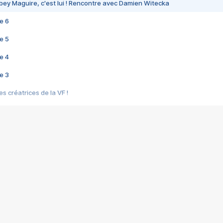
bey Maguire, c'est lui ! Rencontre avec Damien Witecka
e 6
e 5
e 4
e 3
s créatrices de la VF !
e 2
e 1
e Mektoub My Love arrive enfin ! Rencontre avec Shaïn Boumedine et Sal
i : après Toni en famille
elle réalise le bouleversant Dites lui que je l'aime
ais ! Rencontre autour de Vie privée de Rebecca Zlotowski
 de Marguerite, Grave... Rencontre avec Ella Rumpf