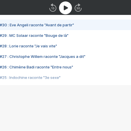
#30 : Eve Angeli raconte "Avant de partir"
#29 : MC Solaar raconte "Bouge de là"
28 : Lorie raconte "Je vais vite"
#27 : Christophe Willem raconte "Jacques a dit"
#26 : Chimène Badi raconte "Entre nous"
#25 : Indochine raconte "3e sexe"
#24 : Zaho raconte "C'est chelou"
#23 : Patrick Bruel raconte "Au café des délices"
#22 : Kyo raconte "Le chemin"
#21 : Nolwenn Leroy raconte "Cassé"
#20 : Patrick Hernandez raconte "Born to be alive"