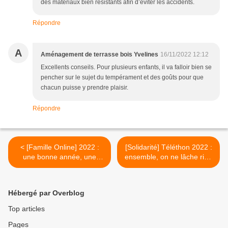
des matériaux bien résistants afin d’éviter les accidents.
Répondre
A
Aménagement de terrasse bois Yvelines
16/11/2022 12:12
Excellents conseils. Pour plusieurs enfants, il va falloir bien se
pencher sur le sujet du tempérament et des goûts pour que
chacun puisse y prendre plaisir.
Répondre
< [Famille Online] 2022 :
[Solidarité] Téléthon 2022 :
une bonne année, une
ensemble, on ne lâche rien
bonne santé... et un blog
! >
qui revit !
Hébergé par Overblog
Top articles
Pages